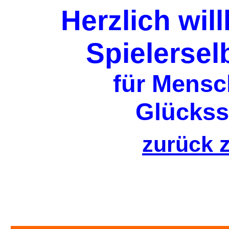
Herzlich wi
Spielersel
für Mensc
Glückss
zurück z
Das sieht doch völlig